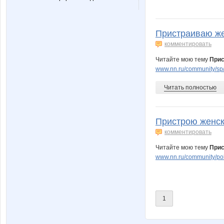
Mora
Morzhi
Пристраиваю же
комментировать
OGUL
OXMA
Читайте мою тему
Прис
www.nn.ru/community/sp/
Читать полностью
Sc@rlet
Sta
Пристрою женск
комментировать
Yanusik
Yuly@sh
Читайте мою тему
Прис
www.nn.ru/community/po
cetcet
confess
1