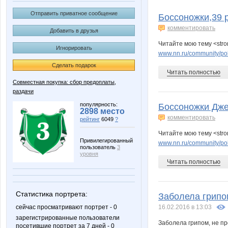
-ЛУ-
3,14
Отправить приватное сообщение
Боссоножки,39 
комментировать
Добавить в друзья
Читайте мою тему <str
Игнорировать
Angelina2307
Anna
www.nn.ru/community/pok
Сделать подарок
Читать полностью
Совместная покупка: сбор предоплаты,
раздачи
Charmed Lady
Choly
популярность:
Боссоножки Дже
2898 место
комментировать
рейтинг
6049
?
Читайте мою тему <str
KRASOTKA_N
Kathrin
Привилегированный
www.nn.ru/community/poku
пользователь
3
уровня
Читать полностью
Lia85
Lisenok
Статистика портрета:
Заболела грипом
сейчас просматривают портрет - 0
16.02.2016 в 13:03
зарегистрированные пользователи
Заболела грипом, не пр
посетившие портрет за 7 дней - 0