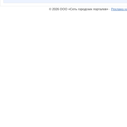
irulen
julia080
© 2026 ООО «Сеть городских порталов» ·
Реклама н
la-Belle
lenchik
milaha
miss Ka
oksambat
oliskaAv
stauri
strazk
гринча
комсо